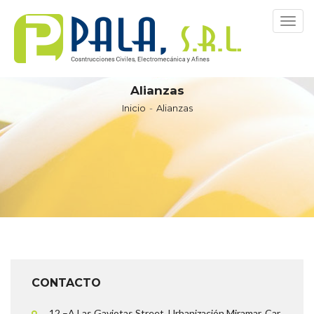
Menu
Alianzas
Inicio
Alianzas
CONTACTO
12 –A Las Gaviotas Street, Urbanización Miramar, Car.